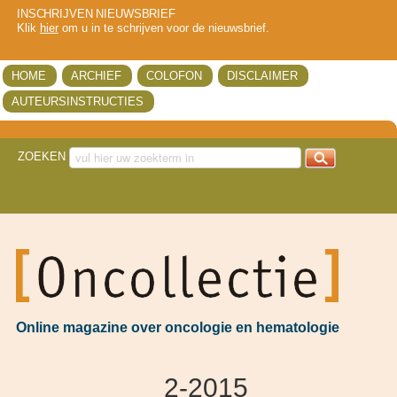
INSCHRIJVEN NIEUWSBRIEF
Klik
hier
om u in te schrijven voor de nieuwsbrief.
HOME
ARCHIEF
COLOFON
DISCLAIMER
AUTEURSINSTRUCTIES
ZOEKEN
got
Online magazine over oncologie en hematologie
2-2015