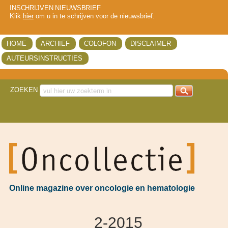
INSCHRIJVEN NIEUWSBRIEF
Klik
hier
om u in te schrijven voor de nieuwsbrief.
HOME
ARCHIEF
COLOFON
DISCLAIMER
AUTEURSINSTRUCTIES
ZOEKEN
got
Online magazine over oncologie en hematologie
2-2015