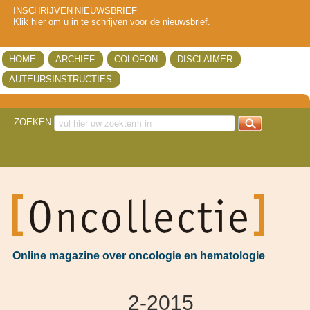
INSCHRIJVEN NIEUWSBRIEF
Klik
hier
om u in te schrijven voor de nieuwsbrief.
HOME
ARCHIEF
COLOFON
DISCLAIMER
AUTEURSINSTRUCTIES
ZOEKEN
got
Online magazine over oncologie en hematologie
2-2015